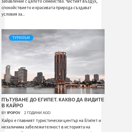
забавление с цялото семейство. Чистият въздух,
спокойствието и красивата природа създават
условия за...
ТУРИЗЪМ
ПЪТУВАНЕ ДО ЕГИПЕТ. КАКВО ДА ВИДИТЕ
В КАЙРО
BY
IPOPOV
2 ГОДИНИ AGO
Кайро е главният туристически център на Египет и
незаличима забележителност в историята на