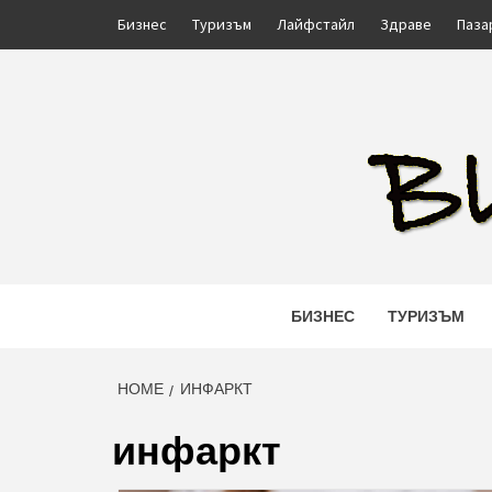
Skip
Бизнес
Туризъм
Лайфстайл
Здраве
Паза
to
content
BULIN
БИЗНЕС
ТУРИЗЪМ
HOME
ИНФАРКТ
инфаркт