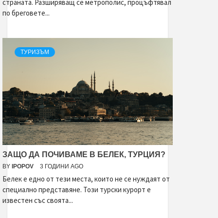
страната. Разширяващ се метрополис, процъфтявал
по бреговете...
ТУРИЗЪМ
ЗАЩО ДА ПОЧИВАМЕ В БЕЛЕК, ТУРЦИЯ?
BY
IPOPOV
3 ГОДИНИ AGO
Белек е едно от тези места, които не се нуждаят от
специално представяне. Този турски курорт е
известен със своята...