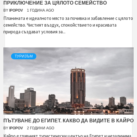
ПРИКЛЮЧЕНИЕ ЗА ЦЯЛОТО СЕМЕЙСТВО
BY
IPOPOV
1 ГОДИНА AGO
Планината е идеалното място за почивка и забавление с цялото
семейство. Чистият въздух, спокойствието и красивата
природа създават условия за...
ТУРИЗЪМ
ПЪТУВАНЕ ДО ЕГИПЕТ. КАКВО ДА ВИДИТЕ В КАЙРО
BY
IPOPOV
2 ГОДИНИ AGO
Кайро е главният туристически център на Египет и незаличима