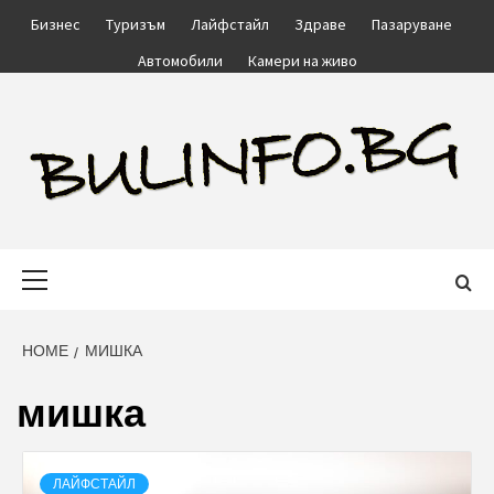
Skip
Бизнес
Туризъм
Лайфстайл
Здраве
Пазаруване
to
Автомобили
Камери на живо
content
BULINFO.BG
Primary
Menu
HOME
МИШКА
мишка
ЛАЙФСТАЙЛ