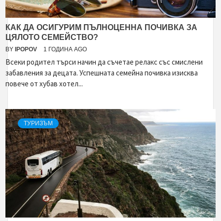
КАК ДА ОСИГУРИМ ПЪЛНОЦЕННА ПОЧИВКА ЗА
ЦЯЛОТО СЕМЕЙСТВО?
BY
IPOPOV
1 ГОДИНА AGO
Всеки родител търси начин да съчетае релакс със смислени
забавления за децата. Успешната семейна почивка изисква
повече от хубав хотел...
ТУРИЗЪМ