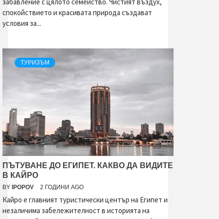
забавление с цялото семейство. Чистият въздух,
спокойствието и красивата природа създават
условия за...
ТУРИЗЪМ
ПЪТУВАНЕ ДО ЕГИПЕТ. КАКВО ДА ВИДИТЕ
В КАЙРО
BY
IPOPOV
2 ГОДИНИ AGO
Кайро е главният туристически център на Египет и
незаличима забележителност в историята на