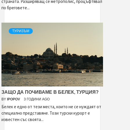
страната. Разширяващ се метрополис, процъфтявал
по бреговете...
ТУРИЗЪМ
ЗАЩО ДА ПОЧИВАМЕ В БЕЛЕК, ТУРЦИЯ?
BY
IPOPOV
3 ГОДИНИ AGO
Белек е едно от тези места, които не се нуждаят от
специално представяне. Този турски курорт е
известен със своята...