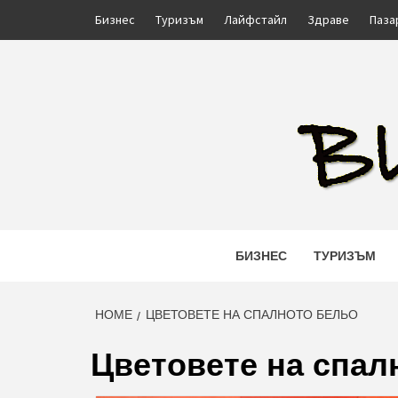
Skip
Бизнес
Туризъм
Лайфстайл
Здраве
Паза
to
content
BULIN
БИЗНЕС
ТУРИЗЪМ
HOME
ЦВЕТОВЕТЕ НА СПАЛНОТО БЕЛЬО
Цветовете на спал