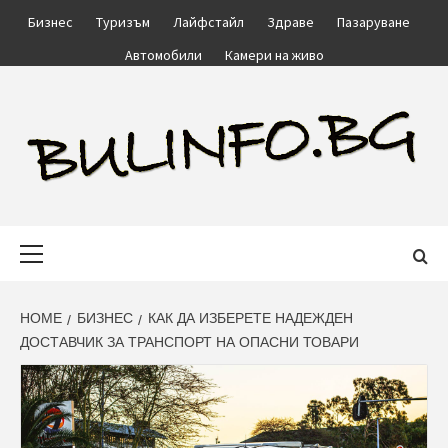
Skip
Бизнес
Туризъм
Лайфстайл
Здраве
Пазаруване
to
Автомобили
Камери на живо
content
BULINFO.BG
Primary
Menu
HOME
БИЗНЕС
КАК ДА ИЗБЕРЕТЕ НАДЕЖДЕН
ДОСТАВЧИК ЗА ТРАНСПОРТ НА ОПАСНИ ТОВАРИ