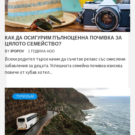
КАК ДА ОСИГУРИМ ПЪЛНОЦЕННА ПОЧИВКА ЗА
ЦЯЛОТО СЕМЕЙСТВО?
BY
IPOPOV
1 ГОДИНА AGO
Всеки родител търси начин да съчетае релакс със смислени
забавления за децата. Успешната семейна почивка изисква
повече от хубав хотел...
ТУРИЗЪМ