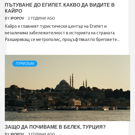
ПЪТУВАНЕ ДО ЕГИПЕТ. КАКВО ДА ВИДИТЕ В
КАЙРО
BY
IPOPOV
2 ГОДИНИ AGO
Кайро е главният туристически център на Египет и
незаличима забележителност в историята на страната.
Разширяващ се метрополис, процъфтявал по бреговете...
ТУРИЗЪМ
ЗАЩО ДА ПОЧИВАМЕ В БЕЛЕК, ТУРЦИЯ?
BY
IPOPOV
3 ГОДИНИ AGO