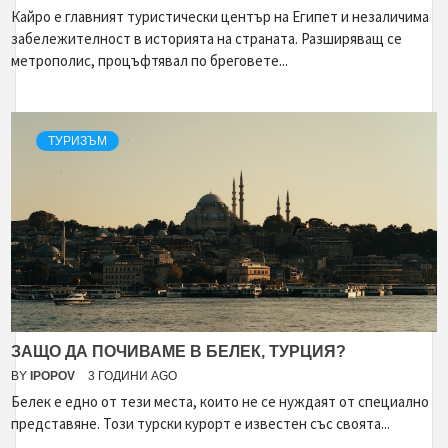
Кайро е главният туристически център на Египет и незаличима
забележителност в историята на страната. Разширяващ се
метрополис, процъфтявал по бреговете...
ТУРИЗЪМ
ЗАЩО ДА ПОЧИВАМЕ В БЕЛЕК, ТУРЦИЯ?
BY
IPOPOV
3 ГОДИНИ AGO
Белек е едно от тези места, които не се нуждаят от специално
представяне. Този турски курорт е известен със своята...