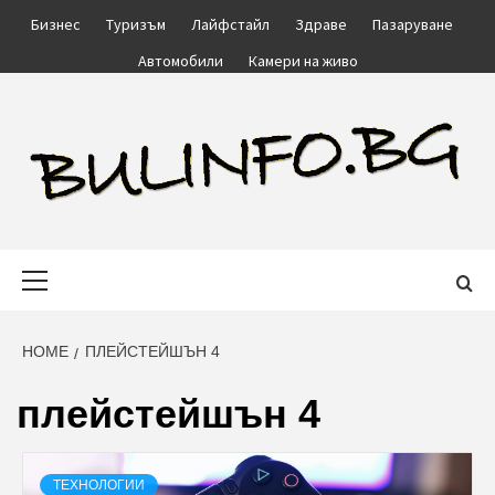
Skip
Бизнес
Туризъм
Лайфстайл
Здраве
Пазаруване
to
Автомобили
Камери на живо
content
BULINFO.BG
Primary
Menu
HOME
ПЛЕЙСТЕЙШЪН 4
плейстейшън 4
ТЕХНОЛОГИИ