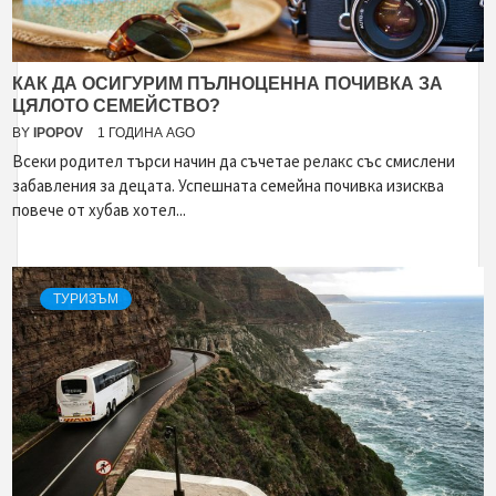
КАК ДА ОСИГУРИМ ПЪЛНОЦЕННА ПОЧИВКА ЗА
ЦЯЛОТО СЕМЕЙСТВО?
BY
IPOPOV
1 ГОДИНА AGO
Всеки родител търси начин да съчетае релакс със смислени
забавления за децата. Успешната семейна почивка изисква
повече от хубав хотел...
ТУРИЗЪМ