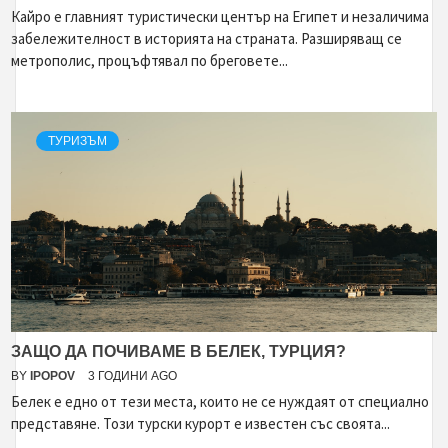
Кайро е главният туристически център на Египет и незаличима
забележителност в историята на страната. Разширяващ се
метрополис, процъфтявал по бреговете...
ТУРИЗЪМ
ЗАЩО ДА ПОЧИВАМЕ В БЕЛЕК, ТУРЦИЯ?
BY
IPOPOV
3 ГОДИНИ AGO
Белек е едно от тези места, които не се нуждаят от специално
представяне. Този турски курорт е известен със своята...