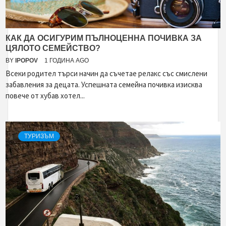
КАК ДА ОСИГУРИМ ПЪЛНОЦЕННА ПОЧИВКА ЗА
ЦЯЛОТО СЕМЕЙСТВО?
BY
IPOPOV
1 ГОДИНА AGO
Всеки родител търси начин да съчетае релакс със смислени
забавления за децата. Успешната семейна почивка изисква
повече от хубав хотел...
ТУРИЗЪМ