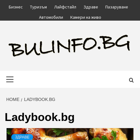
Skip
Бизнес
Туризъм
Лайфстайл
Здраве
Пазаруване
to
Автомобили
Камери на живо
content
BULINFO.BG
Primary
Menu
HOME
LADYBOOK.BG
Ladybook.bg
ЗДРАВЕ