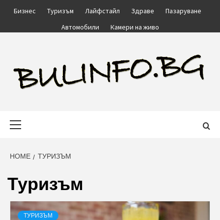
Skip
Бизнес
Туризъм
Лайфстайл
Здраве
Пазаруване
to
Автомобили
Камери на живо
content
BULINFO.BG
Primary
Menu
HOME
ТУРИЗЪМ
Туризъм
ТУРИЗЪМ