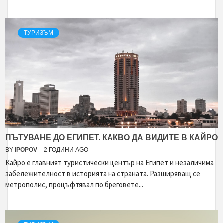
ТУРИЗЪМ
ПЪТУВАНЕ ДО ЕГИПЕТ. КАКВО ДА ВИДИТЕ В КАЙРО
BY
IPOPOV
2 ГОДИНИ AGO
Кайро е главният туристически център на Египет и незаличима
забележителност в историята на страната. Разширяващ се
метрополис, процъфтявал по бреговете...